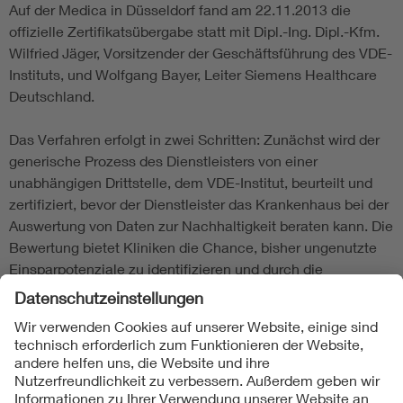
Auf der Medica in Düsseldorf fand am 22.11.2013 die
offizielle Zertifikatsübergabe statt mit Dipl.-Ing. Dipl.-Kfm.
Wilfried Jäger, Vorsitzender der Geschäftsführung des VDE-
Instituts, und Wolfgang Bayer, Leiter Siemens Healthcare
Deutschland.
Das Verfahren erfolgt in zwei Schritten: Zunächst wird der
generische Prozess des Dienstleisters von einer
unabhängigen Drittstelle, dem VDE-Institut, beurteilt und
zertifiziert, bevor der Dienstleister das Krankenhaus bei der
Auswertung von Daten zur Nachhaltigkeit beraten kann. Die
Bewertung bietet Kliniken die Chance, bisher ungenutzte
Einsparpotenziale zu identifizieren und durch die
Umsetzung deutliche Effizienz- und Qualitätssteigerungen
zu erzielen. Blue Hospital ist damit nicht zuletzt ein
Instrument für kleinere und mittlere Häuser, die ihre
Prozesse nachhaltig beeinflussen und zukunftsfähig
ausrichten wollen.