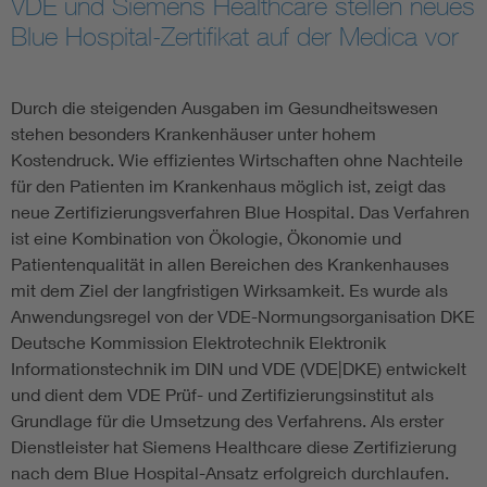
VDE und Siemens Healthcare stellen neues
Blue Hospital-Zertifikat auf der Medica vor
Assisted Living
Bui
Electromobility
Inf
Durch die steigenden Ausgaben im Gesundheitswesen
stehen besonders Krankenhäuser unter hohem
Kostendruck. Wie effizientes Wirtschaften ohne Nachteile
Energy efficiency
Edu
für den Patienten im Krankenhaus möglich ist, zeigt das
neue Zertifizierungsverfahren Blue Hospital. Das Verfahren
Energy storage
Ren
ist eine Kombination von Ökologie, Ökonomie und
Patientenqualität in allen Bereichen des Krankenhauses
Functional safety
Env
mit dem Ziel der langfristigen Wirksamkeit. Es wurde als
Anwendungsregel von der VDE-Normungsorganisation DKE
Deutsche Kommission Elektrotechnik Elektronik
Informationstechnik im DIN und VDE (VDE|DKE) entwickelt
und dient dem VDE Prüf- und Zertifizierungsinstitut als
Grundlage für die Umsetzung des Verfahrens. Als erster
Dienstleister hat Siemens Healthcare diese Zertifizierung
nach dem Blue Hospital-Ansatz erfolgreich durchlaufen.