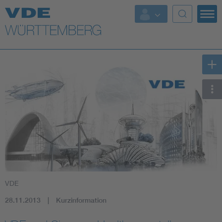
Top Themen
Fokusthemen
Energy
AI & Digital Trust
Health
Mobility
VDE
Standards
28.11.2013
Kurzinformation
Weitere Themen