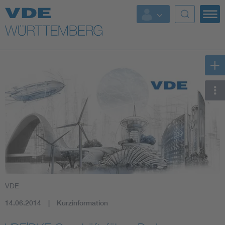
Top Themen
Fokusthemen
Energy
AI & Digital Trust
Health
Mobility
VDE
Standards
14.06.2014
Kurzinformation
Weitere Themen