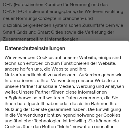
CEN (Europäisches Komitee für Normung) und des
CENELEC-Implementierungsplans, die Weiterentwicklung
neuer Normungskonzepte in branchen- und
disziplinübergreifenden systemischen Zukunftsfeldern wie
Smart Grids und Smart Cities sowie die Vertiefung der
Zusammenarbeit mit internationalen
Normungsorganisationen wie der Internationalen
Elektrotechnischen Kommission (IEC). Bernhard Thies war
acht Jahre als Management-Direktor in der Industrie tätig
bevor er in die Führungsriege der DKE wechselte und hier
seit Mai 2007 als Sprecher der Geschäftsführung wirkt.
Folgen Sie uns