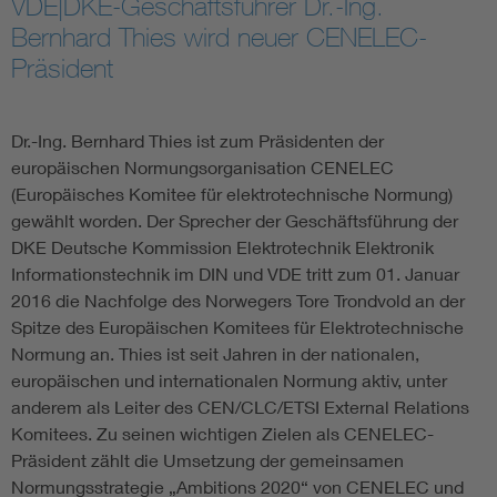
VDE|DKE-Geschäftsführer Dr.-Ing.
Bernhard Thies wird neuer CENELEC-
Assisted Living
Bui
Präsident
Electromobility
Inf
Dr.-Ing. Bernhard Thies ist zum Präsidenten der
Energy efficiency
Edu
europäischen Normungsorganisation CENELEC
(Europäisches Komitee für elektrotechnische Normung)
gewählt worden. Der Sprecher der Geschäftsführung der
Energy storage
Ren
DKE Deutsche Kommission Elektrotechnik Elektronik
Informationstechnik im DIN und VDE tritt zum 01. Januar
Functional safety
Env
2016 die Nachfolge des Norwegers Tore Trondvold an der
Spitze des Europäischen Komitees für Elektrotechnische
Normung an. Thies ist seit Jahren in der nationalen,
europäischen und internationalen Normung aktiv, unter
anderem als Leiter des CEN/CLC/ETSI External Relations
Komitees. Zu seinen wichtigen Zielen als CENELEC-
Präsident zählt die Umsetzung der gemeinsamen
Normungsstrategie „Ambitions 2020“ von CENELEC und