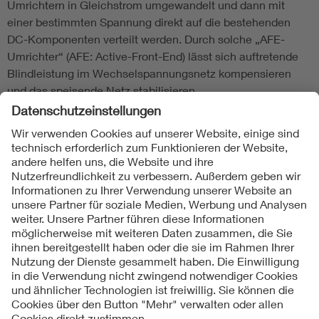
Umrichtern in Gleichstrom umgewandelt und dann mit
einer bestimmten Spannung direkt auf die bestehenden
DC-Komponenten verteilt werden. Durch solche „AFE-
Umrichter“ (AFE: Active-Front-End) lässt sich auftretende
Blindleistung im Wechselspannungsnetz kompensieren
und das speisende Netz stabilisieren.
Die Normungs-Roadmap „Gleichstrom im
Niederspannungsbereich“ kann kostenlos unter
www.dke.de/Gleichstrom-Roadmap heruntergeladen
werden.
Folgen Sie uns