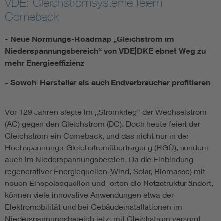
VDE: Gleichstromsysteme feiern
Comeback
Assisted Living
Bui
- Neue Normungs-Roadmap „Gleichstrom im
Electromobility
Inf
Niederspannungsbereich“ von VDE|DKE ebnet Weg zu
mehr Energieeffizienz
Energy efficiency
Edu
- Sowohl Hersteller als auch Endverbraucher profitieren
Energy storage
Ren
Vor 129 Jahren siegte im „Stromkrieg“ der Wechselstrom
(AC) gegen den Gleichstrom (DC). Doch heute feiert der
Functional safety
Env
Gleichstrom ein Comeback, und das nicht nur in der
Hochspannungs-Gleichstromübertragung (HGÜ), sondern
auch im Niederspannungsbereich. Da die Einbindung
regenerativer Energiequellen (Wind, Solar, Biomasse) mit
neuen Einspeisequellen und -orten die Netzstruktur ändert,
können viele innovative Anwendungen etwa der
Elektromobilität und bei Gebäudeinstallationen im
Niederspannungsbereich jetzt mit Gleichstrom versorgt