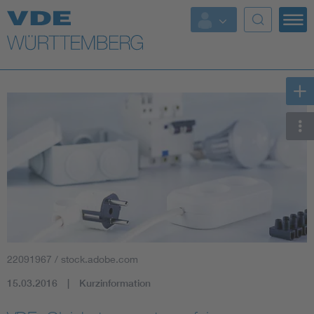
Top Themen
Fokusthemen
Energy
AI & Digital Trust
Health
Mobility
22091967 / stock.adobe.com
Standards
15.03.2016
Kurzinformation
Weitere Themen