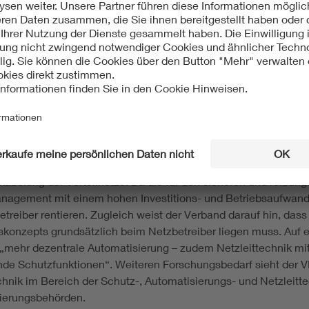
 Studie aufzeigt: Den Umbau der Stromverteilnetze in „aktive V
etzschutzparameter und Netztopologie, situativ und automati
uch bei höherer dezentraler Einspeisung gewährleistet werden 
mbau hin zu einem flexiblen, „atmenden Netz“ verbunden sin
“. Sie dient gleichzeitig als Leitfaden für die Erarbeitung un
sungskonzepten und berücksichtigt alle Anforderungen an die 
ehmern, neue Geschäftsmodelle sowie geänderte ordnungspoli
en „Einbahnstraßen“-Verteilnetze mit IT-Intelligenz ausgesta
umso anspruchsvoller, als es sich bei Stromverteilnetzen um ei
und schnelle Erkennung von Fehlerzuständen wie zum Beispiel 
belung der Verteilnetze. Da die für den sicheren und reibun
nagement mit einem hohen Investitions- und Betriebsaufwand v
betreiber rentieren. Zugleich weist der Verband darauf hin, da
onzepts grundsätzlich beim Netzbetreiber liegen muss. Auf ei
: „mehr dezentrale Automatisierung – zudem Netzleittechnik mi
nde Schutzfunktionen“. Weiteren Forschungsbedarf sieht der V
k im Bereich der Schutz-, Automatisierungs- und Netzleittechn
ulierungsbehörden.