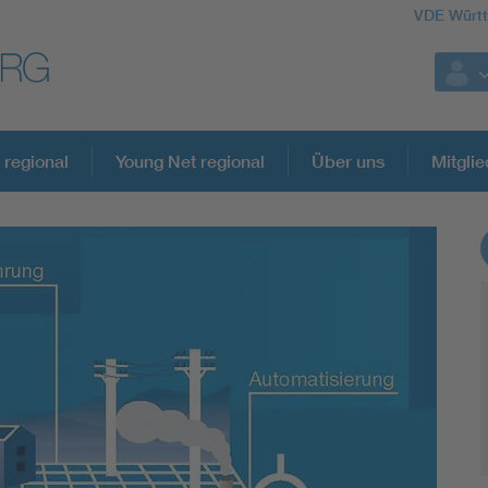
VDE Würt
 regional
Young Net regional
Über uns
Mitglie
Weitere Themen
Assisted Living
Electromobility
Energy efficiency