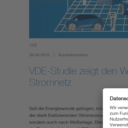
Mobility
Standards
VDE
26.04.2016
Kurzinformation
VDE-Studie zeigt den 
Stromnetz
Soll die Energiewende gelingen, müssen die Stro
der stark fluktuierenden Stromerzeugung aus ern
sondern auch nach Wetterlage. Dies stellt die V