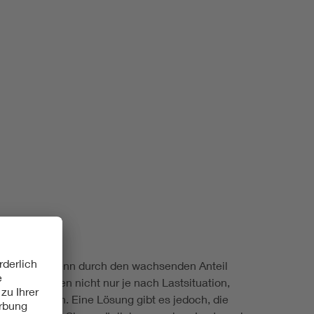
Renewable energies
Environmental Protection
iert werden. Denn durch den wachsenden Anteil
Verteilnetzen nicht nur je nach Lastsituation,
usforderungen. Eine Lösung gibt es jedoch, die