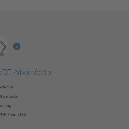
VDE Arbeitsfelder
Science
Standards
Testing
VDE Young Net