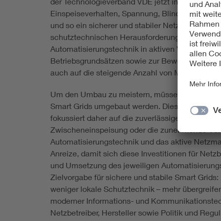
der Technologieverband VDE jetzt in einer neuen
Einspeiseverhalten, Spannung, Blindleistung, N
und so ein sicherer und stabiler Netzbetrieb a
schutztechnischen Herausforderungen mit dem U
Automatisierungstechnik in aktiven Verteilnetzen
Betriebsgrundsätzen sowie zur Bewertung von Lö
auch auf die steigende Anzahl von Marktteiln
Um den Umbau zu meistern, müssen die klassisch
Smart Grids umgebaut werden. Diese Aufgabe ist 
fokussiert daher auf die zuverlässige, sichere 
Zwischeneinspeisung oder die zunehmende Verka
Automatisierungstechnik und das aktive Netzma
Anreize, damit sich diese Investitionen für Netz
und Umsetzung des jeweiligen Automatisierungsk
Zielvorgabe für sichere und stabile Smart Grids
weniger lokale Schutztechnik – mehr übergreife
moderner Informations- und Kommunikationstechni
Netzbetreiber, Hersteller sowie Politik und Reg