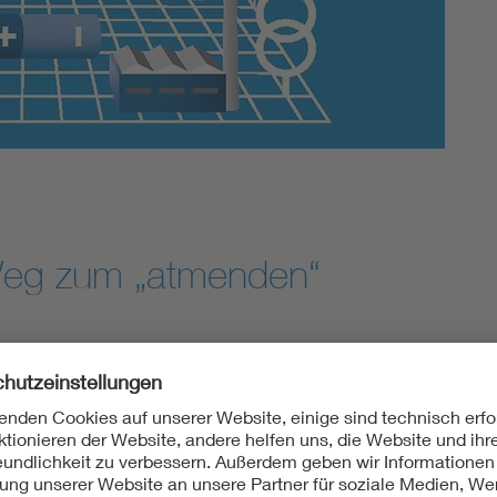
Energy storage
Functional safety
Weg zum „atmenden“
mverteilnetze jetzt bedarfsorientiert umgebaut und flexibilis
euerbaren Energiequellen ändern sich die Energieflüsse in den 
erteilnetze vor erhebliche wirtschaftliche wie technische Hera