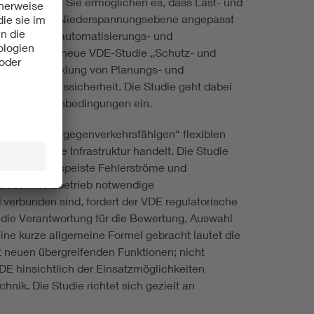
erteilnetze“. Sie ermöglichen es, dass Last- und
sch bis in die Niederspannungsebene angepasst
kann. Welche automatisierungs- und
d, zeigt die neue VDE-Studie „Schutz- und
d Weiterentwicklung von Planungs- und
Informationssicherheit. Die Studie geht dabei
tische Rahmenbedingungen ein.
ttet und zu „gegenverkehrsfähigen“ flexiblen
ne kritische Infrastruktur handelt. Die Studie
zweiseitig gespeiste Fehlerströme und
gslosen Netzbetrieb notwendige
erbunden sind, fordert der VDE regulatorische
ss die Verantwortung für die Bewertung, Auswahl
ne kurze allgemeine Formel gebracht lautet die
t neuen übergreifenden Funktionen; nicht
DE hinsichtlich der Einsatzmöglichkeiten
ik. Die Studie richtet sich gezielt an