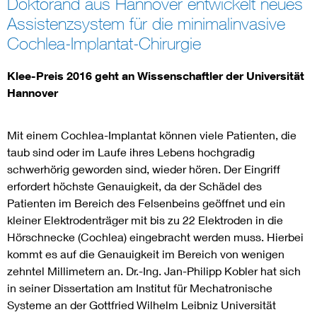
Doktorand aus Hannover entwickelt neues
Assistenzsystem für die minimalinvasive
Assisted Living
Bui
Cochlea-Implantat-Chirurgie
Electromobility
Inf
Klee-Preis 2016 geht an Wissenschaftler der Universität
Hannover
Energy efficiency
Edu
Mit einem Cochlea-Implantat können viele Patienten, die
Energy storage
Ren
taub sind oder im Laufe ihres Lebens hochgradig
schwerhörig geworden sind, wieder hören. Der Eingriff
Functional safety
Env
erfordert höchste Genauigkeit, da der Schädel des
Patienten im Bereich des Felsenbeins geöffnet und ein
kleiner Elektrodenträger mit bis zu 22 Elektroden in die
Hörschnecke (Cochlea) eingebracht werden muss. Hierbei
kommt es auf die Genauigkeit im Bereich von wenigen
zehntel Millimetern an. Dr.-Ing. Jan-Philipp Kobler hat sich
in seiner Dissertation am Institut für Mechatronische
Systeme an der Gottfried Wilhelm Leibniz Universität