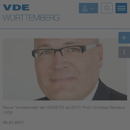
Top Themen
Fokusthemen
Energy
AI & Digital Trust
Health
Mobility
Neuer Vorsitzender der VDE|ETG ab 2017: Prof. Christian Rehtanz
Standards
| VDE
06.01.2017
Weitere Themen