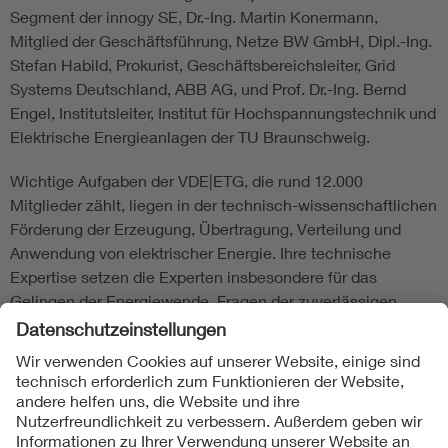
Segment der innogy SE, Dr.-Ing. Martin Konermann,
Mitglied der Geschäftsführung, Netze BW GmbH, Dipl.-Ing.
Stefan Habild, Prokurist, Geschäftsbereichsleiter, Grid
Systems Deutschland, ABB AG, und Prof. Dr.-Ing. Bernd
Engel, Institutsleiter, Institut für Hochspannungstechnik und
Elektrische Energieanlagen der TU Braunschweig.
Wichtige Aufgaben der VDE|ETG, die rund 12.000
Mitglieder zählt, liegen in der technisch-wissenschaftlichen
Förderung der Erzeugung, Übertragung, Verteilung und
Anwendung von elektrischer Energie. Ihre technische
Expertise setzen die Experten insbesondere für das
Gelingen der Energiewende, Fragen der zuverlässigen,
umweltschonenden sowie wirtschaftlichen
Energieversorgung ein und engagieren sich in der
Nachwuchsarbeit.