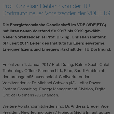
Prof. Christian Rehtanz von der TU
Assisted Living
Bui
Dortmund neuer Vorsitzender der VDE|ETG
Electromobility
Inf
Die Energietechnische Gesellschaft im VDE (VDE|ETG)
hat ihren neuen Vorstand für 2017 bis 2019 gewählt.
Neuer Vorsitzender ist Prof. Dr.-Ing. Christian Rehtanz
Energy efficiency
Edu
(47), seit 2011 Leiter des Instituts für Energiesysteme,
Energieeffizienz und Energiewirtschaft der TU Dortmund.
Energy storage
Ren
Er löst zum 1. Januar 2017 Prof. Dr.-Ing. Rainer Speh, Chief
Functional safety
Env
Technology Officer Siemens Ltd., Riad, Saudi Arabien ab,
der turnusgemäß ausscheidet. Stellvertretender
Vorsitzender ist Dr. Michael Schwan (43), Leiter Power
System Consulting, Energy Management Division, Digital
Grid der Siemens AG Erlangen.
Weitere Vorstandsmitglieder sind: Dr. Andreas Breuer, Vice
President New Technologies / Projects Grid & Infrastructure