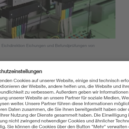
Energy storage
Functional safety
en Eichdirektion Eichungen und Befundprüfungen von
tlich anerkannte Prüfstelle
izität
nbach ist staatlich anerkannte Prüfstelle für Messgeräte für Ele
n durch. Beim Einsatz von intelligenten Messeinrichtungen u
eisarten Eichung und Befundprüfung hat die deutsche Gesetz