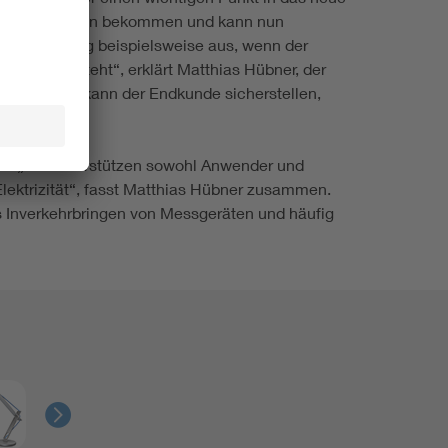
gabe übertragen bekommen und kann nun
Befundprüfung beispielsweise aus, wenn der
lation besteht“, erklärt Matthias Hübner, der
urden. Damit kann der Endkunde sicherstellen,
den. „Wir unterstützen sowohl Anwender und
lektrizität“, fasst Matthias Hübner zusammen.
as Inverkehrbringen von Messgeräten und häufig