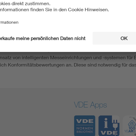
nes Unternehmen“ hat das VDE-Institut diese staatliche Auf
 der Hessischen Eichdirektion durchführen. „Wir führen die 
in Messgerät fehlerhaft misst oder die Vermutung einer Manipu
ichung überprüft sein Team Messgeräte, die bereits verwendet w
h Jahren und Jahrzehnten den richtigen Wert anzeigen.
VDE-Institut an Hersteller, Marktaufsichtsbehörden und Endkun
atz von intelligenten Messeinrichtungen und -systemen für E
reich Konformitätsbewertungen an. Diese sind notwendig für d
VDE Apps