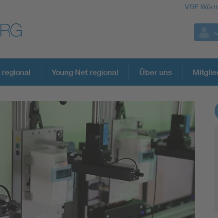
VDE Würt
 regional
Young Net regional
Über uns
Mitglie
Weitere Themen
Assisted Living
Electromobility
Energy efficiency