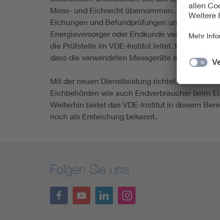
Mess- und Eichrecht übernommen. Als „Beliehe
Eichungen und Befundprüfungen unter der Hoheit
Energieversorger oder Endkunde vermutet, dass e
die Prüfstelle im VDE-Institut leitet. Bei der E
dass die verwendeten Messgeräte auch noch nac
Mit der neuen Dienstleistung richtet sich das 
Eichbehörden wie auch Endverbraucher beim Eins
Weiterhin bietet das VDE-Institut in diesem Be
noch als Ersteichung bekannt.
Folgen Sie uns