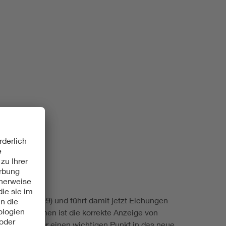
Renewable energies
Environmental Protection
ktrizität (EHE9) und führt damit jetzt Eichungen
nd -systemen ist die korrekte Anzeige von
gebung daher einen wichtigen Punkt in das neue