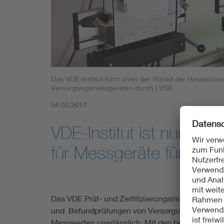
Mobility
Standards
Das VDE-Institut führt unter der Hoheit der Hessisch
Versorgungsmessgeräten durch
| VDE
04.02.2017
VDE-Institut ist nun staa
für Messgeräte für Elektr
Das VDE Prüf- und Zertifizierungsinstitut in Offe
und Befundprüfungen von Versorgungsmessgeräte
Messwerten unerlässlich. Mit den beiden Nachw