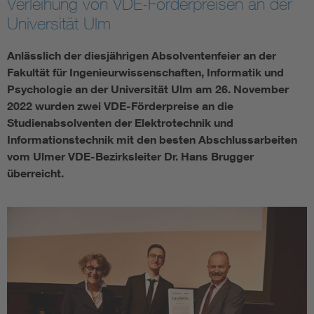
Verleihung von VDE-Förderpreisen an der
Universität Ulm
Assisted Living
Bui
Anlässlich der diesjährigen Absolventenfeier an der
Electromobility
Inf
Fakultät für Ingenieurwissenschaften, Informatik und
Psychologie an der Universität Ulm am 26. November
Energy efficiency
Edu
2022 wurden zwei VDE-Förderpreise an die
Studienabsolventen der Elektrotechnik und
Informationstechnik mit den besten Abschlussarbeiten
Energy storage
Ren
vom Ulmer VDE-Bezirksleiter Dr. Hans Brugger
überreicht.
Functional safety
Env