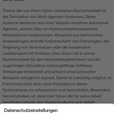
Thema der von Herrn Süner verfassten Bachelorarbeit ist
die Simulation von Multi-Agenten-Systemen. Diese
Systeme bestehen aus einer Vielzahl einzelner autonomer
Agenten, welche über ein Kommunikationsnetzwerk
Informationen austauschen. Beispiele aus technischen
Anwendungen sind die Kolonnenfahrt von Fahrzeugen, die
Regelung von Stromnetzen oder der kooperative
Lasttransport mit Drohnen. Herr Süner hat in seiner
Bachelorarbeit für den Netzwerkreglerentwurf und der
zugehörigen Simulation leistungsfähige Software-
Werkzeuge entwickelt und anhand anspruchsvoller
Beispiele erfolgreich erprobt. Damit ist zukünftig möglich, in
Forschung und Lehre neue Konzepte zu dieser
Systemklasse zu untersuchen und darzustellen. Besonders
hervorzuheben ist, dass Herr Süner die für seine Arbeit
benötigten Inhalte des Masterstudiums sich selbst
angeeignet und fachgerecht angewendet hat. Damit geht