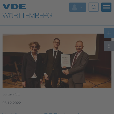
Top Themen
Fokusthemen
Energy
AI & Digital Trust
Health
Mobility
Jürgen Ott
Standards
08.12.2022
Weitere Themen