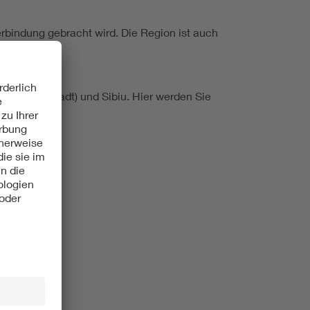
erbindung gebracht wird. Die Region ist auch
sov (Kronstadt) und Sibiu. Hier werden Sie
eise"