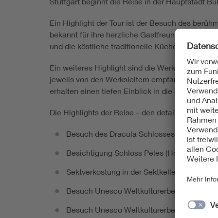
Stuttgart beginnt die Reise in der Hauptstadt Bu
Ein Highlight der Tour ist der Besuch des berüh
bekannt für ihre herzliche Gastfreundschaft
und die köstliche traditionelle Küche, die Sie w
Ein weiteres Highlight sind die Werksbesichtigu
jeweils von den Werksleitern empfangen und
erhalten einen tiefen Einblick in die Produkte u
Die Highlights der Reise – den detaillierten Re
Besuch des Dracula Schlosses Bran
Besichtigung Schloss Peles (Hohenzollern)
Sektverkostung in der Sektkellerei in Azuga
Besuch Unesco Weltkulturerbe Kirchenburg i
Besuch Unesco Weltkulturerbe Kirchenburg