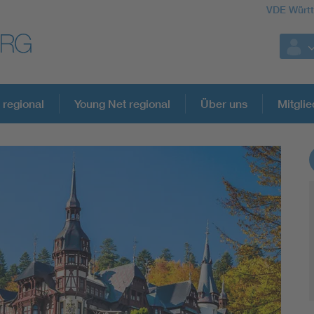
VDE Würt
 regional
Young Net regional
Über uns
Mitglie
Weitere Themen
Assisted Living
Electromobility
Energy efficiency