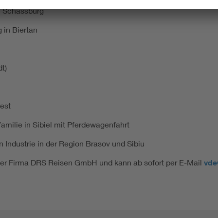
n Schässburg
 in Biertan
t)
est
milie in Sibiel mit Pferdewagenfahrt
Industrie in der Region Brasov und Sibiu
n der Firma DRS Reisen GmbH und kann ab sofort per E-Mail
vde