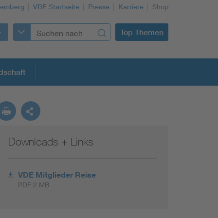
temberg
VDE Startseite
Presse
Karriere
Shop
Top Themen
dschaft
Downloads + Links
Building Services Engineering
Information and communications technology ICT
VDE Mitglieder Reise
PDF 2 MB
Education + profession