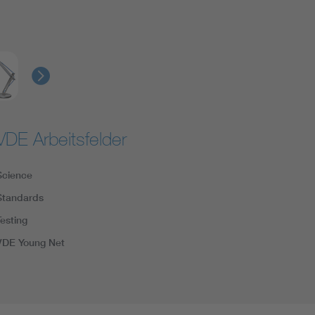
VDE Arbeitsfelder
Science
Standards
Testing
VDE Young Net