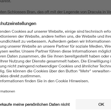
karest.
mten Schlosses Bran, das oft mit der Legende von Dracula in V
ährend Ihrer Reise genießen können.
ngen der deutschen Industrie in Siebenbürgen in der Region Bra
nd Produktionsprozesse des jeweiligen Standorts.
iseverlauf und Preise finden Sie im Download "VDE Mitglieder R
n Tartlau (Prejmer)
 Viscri