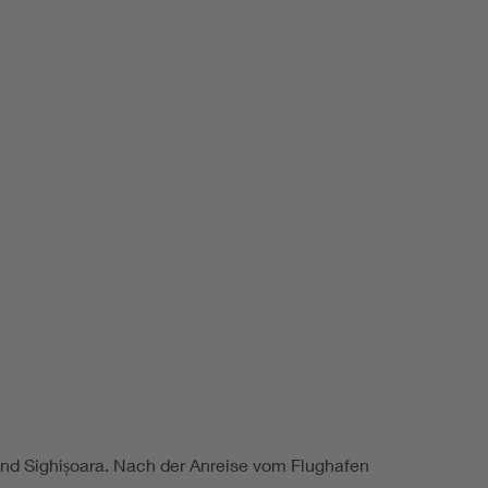
Renewable energies
Environmental Protection
 und Sighișoara. Nach der Anreise vom Flughafen