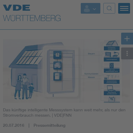
Top Themen
Fokusthemen
Energy
AI & Digital Trust
Health
Mobility
Das künftige intelligente Messsystem kann weit mehr, als nur den
Standards
Stromverbrauch messen.
| VDE|FNN
20.07.2016
Pressemitteilung
Weitere Themen