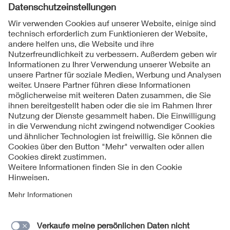
Bundespräsidenten und Veröffentlichung im
Bundesanzeiger in Kraft. Der verpflichtende Rollout beginnt
ab 1. Januar 2017. VDE|FNN wird weiterhin konstruktiv die
Einführung interoperabler und austauschbarer intelligenter
Messsysteme in Deutschland vorantreiben.
Folgen Sie uns
Kontakt
Impressum
Datenschutzinformationen