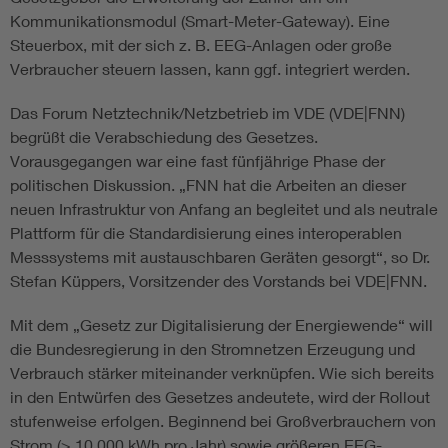
Kommunikationsmodul (Smart-Meter-Gateway). Eine
Steuerbox, mit der sich z. B. EEG-Anlagen oder große
Verbraucher steuern lassen, kann ggf. integriert werden.
Das Forum Netztechnik/Netzbetrieb im VDE (VDE|FNN)
begrüßt die Verabschiedung des Gesetzes.
Vorausgegangen war eine fast fünfjährige Phase der
politischen Diskussion. „FNN hat die Arbeiten an dieser
neuen Infrastruktur von Anfang an begleitet und als neutrale
Plattform für die Standardisierung eines interoperablen
Messsystems mit austauschbaren Geräten gesorgt“, so Dr.
Stefan Küppers, Vorsitzender des Vorstands bei VDE|FNN.
Mit dem „Gesetz zur Digitalisierung der Energiewende“ will
die Bundesregierung in den Stromnetzen Erzeugung und
Verbrauch stärker miteinander verknüpfen. Wie sich bereits
in den Entwürfen des Gesetzes andeutete, wird der Rollout
stufenweise erfolgen. Beginnend bei Großverbrauchern von
Strom (> 10.000 kWh pro Jahr) sowie größeren EEG-