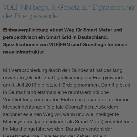
VDE|FNN begrüßt Gesetz zur Digitalisierung
Assisted Living
Bui
der Energiewende
Electromobility
Inf
Einbauverpflichtung ebnet Weg für Smart Meter und
perspektivisch ein Smart Grid in Deutschland.
Spezifikationen von VDE|FNN sind Grundlage für diese
Energy efficiency
Edu
neue Infrastruktur.
Energy storage
Ren
Mit Verabschiedung durch den Bundesrat hat das lang
erwartete „Gesetz zur Digitalisierung der Energiewende“
Functional safety
Env
am 8. Juli 2016 die letzte Hürde genommen. Damit gibt es
in Deutschland erstmals eine rechtsverbindliche
Verpflichtung zum breiten Einbau so genannter moderner
Messeinrichtungen (digitale Stromzähler). Außerdem
zeichnet es einen Weg vor, wann und wie intelligente
Messsysteme (auch bekannt als Smart Meter) verpflichtend
im Markt eingeführt werden. Darunter versteht der
Gesetzgeber die Erweiterung der Zähler um ein