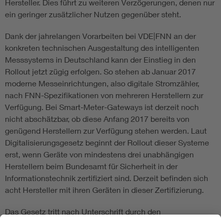
Hersteller. Dies führt zu weiteren Verzögerungen, denen nur
ein geringer zusätzlicher Nutzen gegenüber steht.
Dank der jahrelangen Vorarbeiten bei VDE|FNN an der
konkreten technischen Ausgestaltung des intelligenten
Messsystems in Deutschland kann der Einstieg in den
Rollout jetzt zügig erfolgen. So stehen ab Januar 2017
moderne Messeinrichtungen, also digitale Stromzähler,
nach FNN-Spezifikationen von mehreren Herstellern zur
Verfügung. Bei Smart-Meter-Gateways ist derzeit noch
nicht abschätzbar, ob diese Anfang 2017 bereits von
genügend Herstellern zur Verfügung stehen werden. Laut
Digitalisierungsgesetz beginnt der Rollout dieser Systeme
erst, wenn Geräte von mindestens drei unabhängigen
Herstellern beim Bundesamt für Sicherheit in der
Informationstechnik zertifiziert sind. Derzeit befinden sich
acht Hersteller mit ihren Geräten in dieser Zertifizierung.
Das Gesetz tritt nach Unterschrift durch den