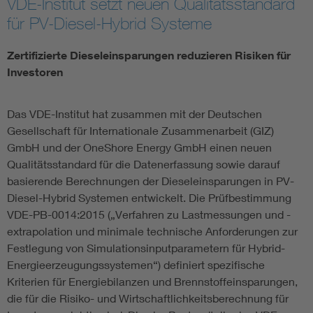
VDE-Institut setzt neuen Qualitätsstandard
für PV-Diesel-Hybrid Systeme
Assisted Living
Bui
Zertifizierte Dieseleinsparungen reduzieren Risiken für
Electromobility
Inf
Investoren
Energy efficiency
Edu
Das VDE-Institut hat zusammen mit der Deutschen
Gesellschaft für Internationale Zusammenarbeit (GIZ)
Energy storage
Ren
GmbH und der OneShore Energy GmbH einen neuen
Qualitätsstandard für die Datenerfassung sowie darauf
basierende Berechnungen der Dieseleinsparungen in PV-
Functional safety
Env
Diesel-Hybrid Systemen entwickelt. Die Prüfbestimmung
VDE-PB-0014:2015 („Verfahren zu Lastmessungen und -
extrapolation und minimale technische Anforderungen zur
Festlegung von Simulationsinputparametern für Hybrid-
Energieerzeugungssystemen“) definiert spezifische
Kriterien für Energiebilanzen und Brennstoffeinsparungen,
die für die Risiko- und Wirtschaftlichkeitsberechnung für