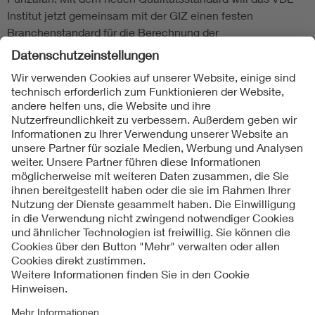
Institut jetzt gemeinsam mit der GIZ einen festen
Branchenstandard für die Berechnung der
Dieseleinsparungen in PV-Diesel-Hybrid Systeme
etablieren, Transparenz und Vergleichbarkeit schaffen und
somit den Evaluierungsaufwand für Kunden, Banken und
Eigenkapitalgeber verringern. Und damit den Markt
ankurbeln.
Folgen Sie uns
Kontakt