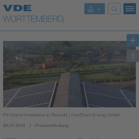
Top Themen
Fokusthemen
Energy
AI & Digital Trust
Health
Mobility
PV-Hybrid Installation in Rwanda
| OneShore Energy GmbH
Standards
26.07.2016
Pressemitteilung
Weitere Themen