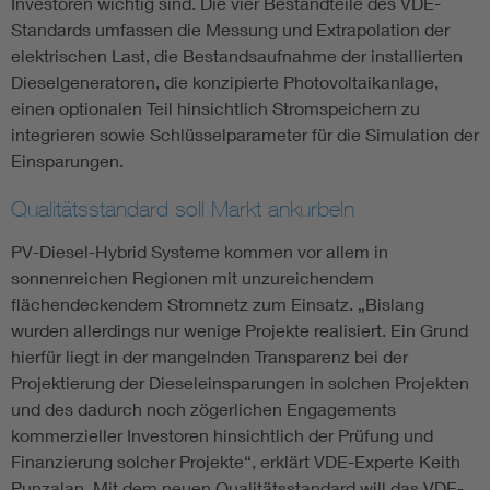
Investoren wichtig sind. Die vier Bestandteile des VDE-
Standards umfassen die Messung und Extrapolation der
elektrischen Last, die Bestandsaufnahme der installierten
Dieselgeneratoren, die konzipierte Photovoltaikanlage,
einen optionalen Teil hinsichtlich Stromspeichern zu
integrieren sowie Schlüsselparameter für die Simulation der
Einsparungen.
Qualitätsstandard soll Markt ankurbeln
PV-Diesel-Hybrid Systeme kommen vor allem in
sonnenreichen Regionen mit unzureichendem
flächendeckendem Stromnetz zum Einsatz. „Bislang
wurden allerdings nur wenige Projekte realisiert. Ein Grund
hierfür liegt in der mangelnden Transparenz bei der
Projektierung der Dieseleinsparungen in solchen Projekten
und des dadurch noch zögerlichen Engagements
kommerzieller Investoren hinsichtlich der Prüfung und
Finanzierung solcher Projekte“, erklärt VDE-Experte Keith
Punzalan. Mit dem neuen Qualitätsstandard will das VDE-