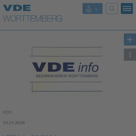
Top Themen
Fokusthemen
Energy
AI & Digital Trust
Health
Mobility
KDS
Standards
03.07.2024
Weitere Themen