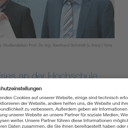
Energy storage
Functional safety
 Studiendekan Prof. Dr.-Ing. Reinhard Schmidt (v. links)
| Yuns
ises an der Hochschule
der Absolventinnen und Absolventen der Fakultät Informationst
 mit dem Preis des VDE Bezirksverbandes Württemberg für e
t. Überreicht wurde die Urkunde von Prof. Dr.-Ing. Reinhard 