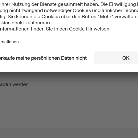
Thesis angefertigt. In seiner Abschlussarbeit befasste er sich
em Multiprozessorsystem implementiert. Die Dimensionierung 
 hat er bei der Firma ebm-papst GmbH & Co. KG, Mulfingen, d
er Zeitschriftenreihe IT-Innovationen ( Band 19, Juni 2019, IS
ssorsystems zur Erprobung der Regelung von bürstenlosen Gl
endung des Echtzeitbetriebssystems FreeRTOS und Datenaust
eladen werden