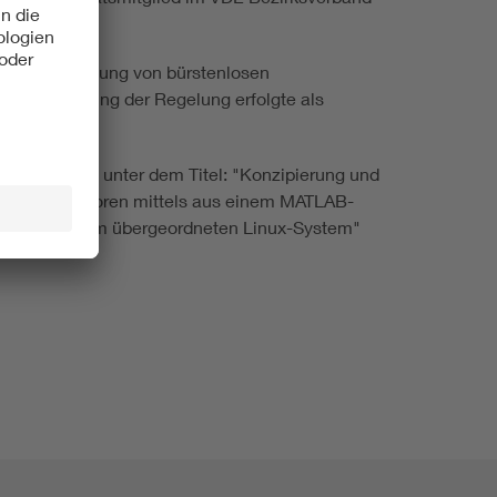
 mit der Regelung von bürstenlosen
und Auslegung der Regelung erfolgte als
urchgeführt.
SN 1869-6457) unter dem Titel: "Konzipierung und
eichstrommotoren mittels aus einem MATLAB-
ausch mit dem übergeordneten Linux-System"