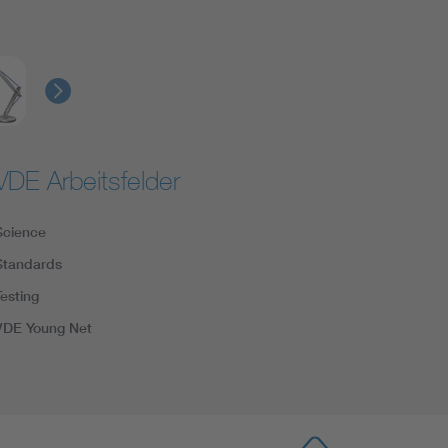
VDE Arbeitsfelder
Science
Standards
Testing
VDE Young Net