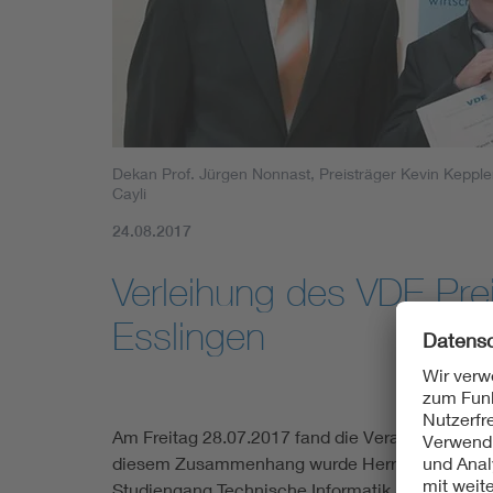
Mobility
Standards
Dekan Prof. Jürgen Nonnast, Preisträger Kevin Keppler,
Cayli
24.08.2017
Verleihung des VDE Pre
Esslingen
Am Freitag 28.07.2017 fand die Verabschiedung 
diesem Zusammenhang wurde Herr Kevin Keppler
Studiengang Technische Informatik ausgezeichne