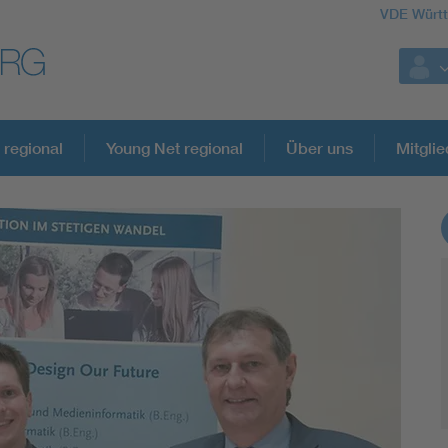
VDE Würt
 regional
Young Net regional
Über uns
Mitglie
Weitere Themen
Assisted Living
Electromobility
Energy efficiency