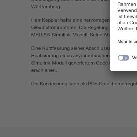
Württemberg.
Herr Keppler hatte eine hervorragende Bachelor 
Gleichstrommotoren. Die Regelung wurde in ein
MATLAB-Simulink-Modell. Seine Abschlussarbeit
Eine Kurzfassung seiner Abschlussarbeit ist in d
Realisierung eines asymmetrischen Multiproze
Simulink-Modell generiertem Code unter Verw
erschienen.
Die Kurzfassung kann als PDF-Datei herunterg