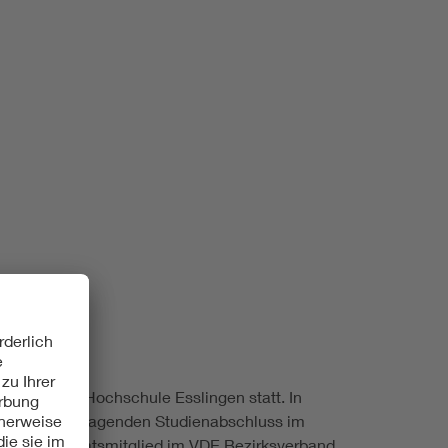
Renewable energies
Environmental Protection
echnik der Hochschule Esslingen statt. In
inen hervorragenden Studienabschluss im
Schmidt, Beiratsmitglied im VDE Bezirksverband