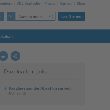
temberg
VDE Startseite
Presse
Karriere
Shop
Top Themen
dschaft
Downloads + Links
Building Services Engineering
Information and communications technology ICT
Kurzfassung der Abschlussarbeit
PDF 96 KB
Education + profession