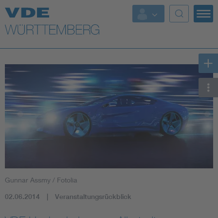
Top Themen
Fokusthemen
Energy
AI & Digital Trust
Health
Mobility
Gunnar Assmy / Fotolia
Standards
02.06.2014
Veranstaltungsrückblick
Weitere Themen