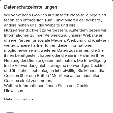
Gourmetinseln im Obergeschoß des Beethoven-Foyer.
Anmeldung:
https://www.vdi-suedwest.de/nc/veranstaltungen/vdi-ball/
Folgen Sie uns
Kontakt
Impressum
Datenschutzinformationen