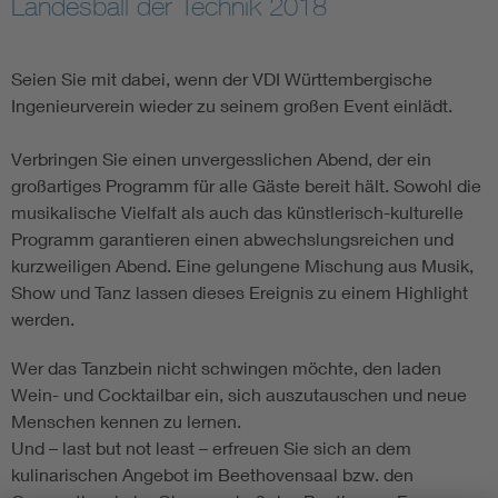
Landesball der Technik 2018
Assisted Living
Bui
Seien Sie mit dabei, wenn der VDI Württembergische
Electromobility
Inf
Ingenieurverein wieder zu seinem großen Event einlädt.
Verbringen Sie einen unvergesslichen Abend, der ein
Energy efficiency
Edu
großartiges Programm für alle Gäste bereit hält. Sowohl die
musikalische Vielfalt als auch das künstlerisch-kulturelle
Energy storage
Ren
Programm garantieren einen abwechslungsreichen und
kurzweiligen Abend. Eine gelungene Mischung aus Musik,
Functional safety
Env
Show und Tanz lassen dieses Ereignis zu einem Highlight
werden.
Wer das Tanzbein nicht schwingen möchte, den laden
Wein- und Cocktailbar ein, sich auszutauschen und neue
Menschen kennen zu lernen.
Und – last but not least – erfreuen Sie sich an dem
kulinarischen Angebot im Beethovensaal bzw. den