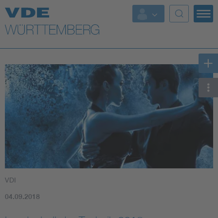
Top Themen
Fokusthemen
Energy
AI & Digital Trust
Health
Mobility
VDI
Standards
04.09.2018
Weitere Themen