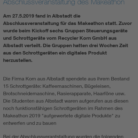
Abschlussveranstaltung des Makeathon
Assisted Living
Bui
Am 27.5.2019 fand in Albstadt die
Abschlussveranstaltung für das Makeathon statt. Zuvor
Electromobility
Inf
wurde beim Kickoff sechs Gruppen Steuerungsgeräte
und Schrottgeräte vom Recycler Korn GmbH aus
Albstadt verteilt. Die Gruppen hatten drei Wochen Zeit
Energy efficiency
Edu
aus den Schrottgeräten ein digitales Produkt
herzustellen.
Energy storage
Ren
Die Firma Korn aus Albstadt spendete aus ihrem Bestand
Functional safety
Env
15 Schrottgeräte: Kaffeemaschinen, Bügeleisen,
Brotschneidemaschine, Rasierapparate, Haarföne usw.
Die Studenten aus Albstadt waren aufgerufen aus diesen
noch funktionsfähigen Schrottgeräten im Rahmen des
Makeathon 2019 "aufgewertete digitale Produkte" zu
entwerfen und zu bauen
Bei der Abschlussverantstaltung wurden die folgenden