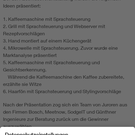
Ideen präsentiert:
1. Kaffeemaschine mit Sprachsteuerung
2. Grill mit Sprachsteuerung und Webserver mit
Rezeptvorschlägen
3. Hand montiert auf einem Küchengerät
4. Mikrowelle mit Sprachsteuerung. Zuvor wurde eine
Marktanalyse präsentiert
5. Kaffeemaschine mit Sprachsteuerung und
Gesichtserkennung.
Während die Kaffeemaschine den Kaffee zubereitete,
erzählte sie Witze
6. Haarfön mit Sprachsteuerung und Stylingvorschläge
Nach der Präsentation zog sich ein Team von Juroren aus
den Firmen Bosch, Meetnow, SodgeIT und Günthner
Ingenieure zur Beratung zurück um die Gewinner
auszuwählen.