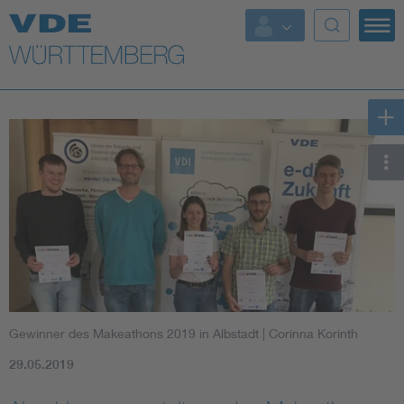
Top Themen
Fokusthemen
Energy
AI & Digital Trust
Health
Mobility
Gewinner des Makeathons 2019 in Albstadt
| Corinna Korinth
Standards
29.05.2019
Weitere Themen