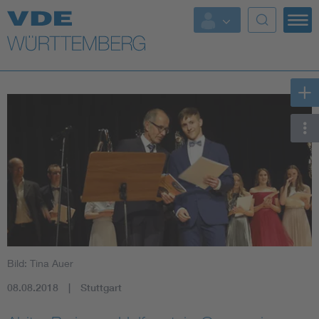
Top Themen
Fokusthemen
Energy
AI & Digital Trust
Health
Mobility
Bild: Tina Auer
Standards
08.08.2018
Stuttgart
Weitere Themen