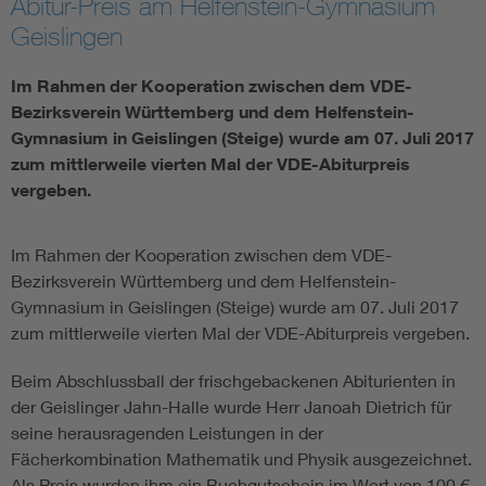
Abitur-Preis am Helfenstein-Gymnasium
Geislingen
Assisted Living
Bui
Im Rahmen der Kooperation zwischen dem VDE-
Electromobility
Inf
Bezirksverein Württemberg und dem Helfenstein-
Gymnasium in Geislingen (Steige) wurde am 07. Juli 2017
Energy efficiency
Edu
zum mittlerweile vierten Mal der VDE-Abiturpreis
vergeben.
Energy storage
Ren
Im Rahmen der Kooperation zwischen dem VDE-
Bezirksverein Württemberg und dem Helfenstein-
Functional safety
Env
Gymnasium in Geislingen (Steige) wurde am 07. Juli 2017
zum mittlerweile vierten Mal der VDE-Abiturpreis vergeben.
Beim Abschlussball der frischgebackenen Abiturienten in
der Geislinger Jahn-Halle wurde Herr Janoah Dietrich für
seine herausragenden Leistungen in der
Fächerkombination Mathematik und Physik ausgezeichnet.
Als Preis wurden ihm ein Buchgutschein im Wert von 100 €