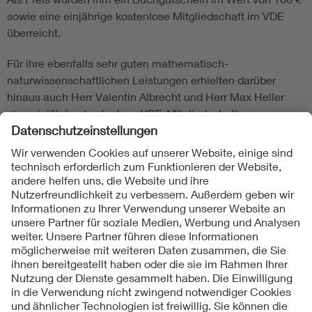
sowie eine einjährige kostenlose Mitgliedschaft im VDE
überreicht.
Für ihre ebenfalls sehr guten mathematisch-
naturwissenschaftlichen Leistungen erhielten darüber
hinaus auch Herr Valentin Albrecht und Herr Max Heller
eine einjährige kostenlose VDE-Mitgliedschaft.
Der VDE gratuliert allen Preisträgern und wünscht ihnen
alles Gute auf ihrem weiteren Lebensweg.
Von: Alexander Bräckle
Folgen Sie uns