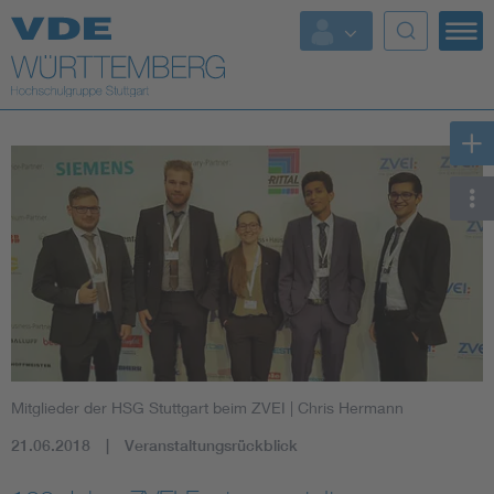
Top Themen
Fokusthemen
Energy
AI & Digital Trust
Health
Mobility
Mitglieder der HSG Stuttgart beim ZVEI
| Chris Hermann
Standards
21.06.2018
Veranstaltungsrückblick
Weitere Themen